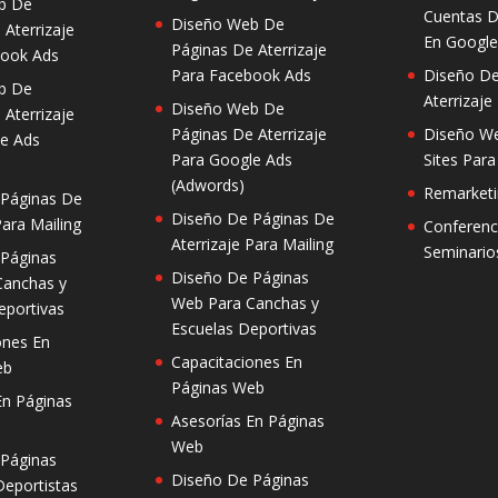
b De
Cuentas D
Diseño Web De
 Aterrizaje
En Googl
Páginas De Aterrizaje
book Ads
Para Facebook Ads
Diseño De
b De
Aterrizaje
Diseño Web De
 Aterrizaje
Páginas De Aterrizaje
Diseño We
e Ads
Para Google Ads
Sites Par
(Adwords)
Remarketi
 Páginas De
Diseño De Páginas De
Para Mailing
Conferenc
Aterrizaje Para Mailing
Seminario
 Páginas
Diseño De Páginas
Canchas y
Web Para Canchas y
eportivas
Escuelas Deportivas
ones En
Capacitaciones En
eb
Páginas Web
En Páginas
Asesorías En Páginas
Web
 Páginas
Diseño De Páginas
eportistas