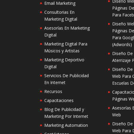
Diseño We
Email Marketing
Páginas De
Consultorias En
Para Face
Marketing Digital
Diseño We
Asesorías En Marketing
Páginas De
Digital
Para Googl
Marketing Digital Para
(Adwords)
Músicos y Artistas
Diseño De
Marketing Deportivo
Aterrizaje 
Digital
Diseño De
Servicios De Publicidad
Web Para 
En Internet
Escuelas D
Recursos
Capacitaci
Páginas W
Capacitaciones
Asesorías 
Blog De Publicidad y
Web
Marketing Por Internet
Diseño De
Marketing Automation
Web Para D