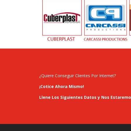
¿Quiere Conseguir Clientes Por Internet?
¡Cotice Ahora Mismo!
Llene Los Siguientes Datos y Nos Estarem