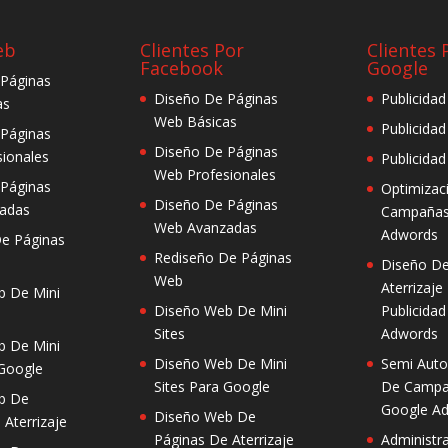
eb
Clientes Por
Clientes 
Facebook
Google
 Páginas
Diseño De Páginas
Publicida
as
Web Básicas
Publicida
 Páginas
Diseño De Páginas
ionales
Publicida
Web Profesionales
 Páginas
Optimizac
Diseño De Páginas
adas
Campañas
Web Avanzadas
Adwords
e Páginas
Rediseño De Páginas
Diseño De
Web
Aterrizaje
b De Mini
Diseño Web De Mini
Publicida
Sites
Adwords
b De Mini
Diseño Web De Mini
Semi Auto
 Google
Sites Para Google
De Campa
b De
Google A
Diseño Web De
 Aterrizaje
Páginas De Aterrizaje
Administr