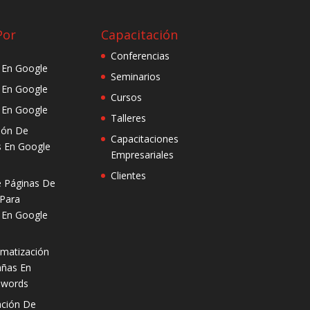
Por
Capacitación
Conferencias
d En Google
Seminarios
d En Google
Cursos
d En Google
Talleres
ión De
Capacitaciones
 En Google
Empresariales
Clientes
 Páginas De
 Para
d En Google
matización
ñas En
dwords
ación De