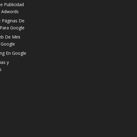
e Publicidad
e Adwords
 Páginas De
 Para Google
b De Mini
a Google
ng En Google
ias y
s