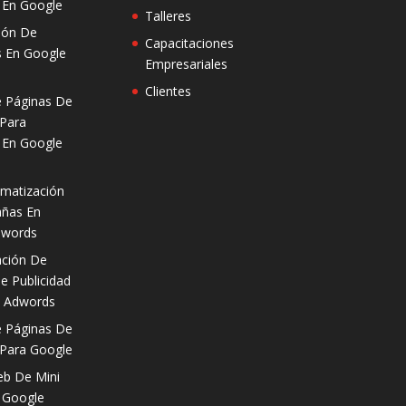
d En Google
Talleres
ión De
Capacitaciones
 En Google
Empresariales
Clientes
 Páginas De
 Para
d En Google
matización
ñas En
dwords
ación De
e Publicidad
e Adwords
 Páginas De
 Para Google
b De Mini
a Google