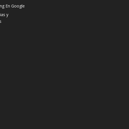
ng En Google
ias y
s