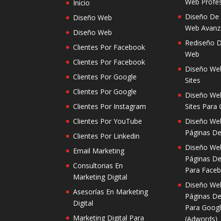
Web Profes
Inicio
Diseño De
Diseño Web
Web Avanz
Diseño Web
Rediseño D
Clientes Por Facebook
Web
Clientes Por Facebook
Diseño We
Clientes Por Google
Sites
Clientes Por Google
Diseño We
Clientes Por Instagram
Sites Para
Clientes Por YouTube
Diseño We
Páginas De
Clientes Por Linkedin
Diseño We
Email Marketing
Páginas De
Consultorias En
Para Face
Marketing Digital
Diseño We
Asesorías En Marketing
Páginas De
Digital
Para Googl
Marketing Digital Para
(Adwords)