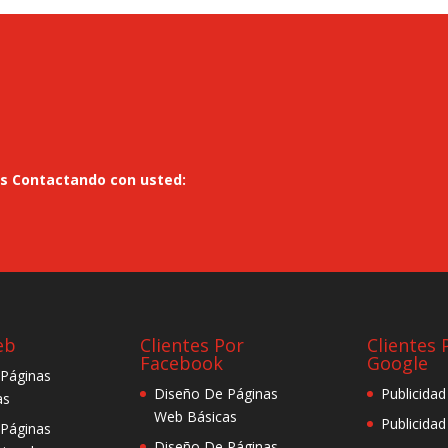
os Contactando con usted:
eb
Clientes Por
Clientes 
Facebook
Google
 Páginas
Diseño De Páginas
Publicida
as
Web Básicas
Publicida
 Páginas
Diseño De Páginas