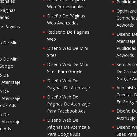
ionales
Publicida
Web Profesionales
 Páginas
Optimizac
Diseño De Páginas
adas
Campañas
Web Avanzadas
Adwords
e Páginas
Rediseño De Páginas
Diseño De
Web
Aterrizaje
b De Mini
Diseño Web De Mini
Publicida
Sites
Adwords
b De Mini
Diseño Web De Mini
Semi Auto
 Google
Sites Para Google
De Campa
b De
Google A
Diseño Web De
 Aterrizaje
Páginas De Aterrizaje
Administr
b De
Cuentas D
Diseño Web De
 Aterrizaje
En Googl
Páginas De Aterrizaje
book Ads
Para Facebook Ads
Diseño De
b De
Aterrizaje
Diseño Web De
 Aterrizaje
Páginas De Aterrizaje
Diseño We
e Ads
Para Google Ads
Sites Par