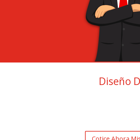
Diseño D
Cotice Ahora M